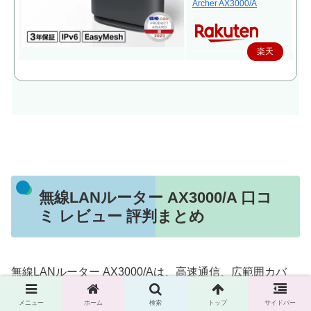
Archer AX3000/A
楽天
で購
入
無線LANルーター AX3000/A 口コ
ミ レビュー 評判まとめ
無線LANルーター AX3000/Aは、高速通信、広範囲カバ
ー、多機器接続に対応した優れた性能を持つルーターで
メニュー
ホーム
検索
トップ
サイドバー
す。多くのユーザーがその性能と使いやすさを高く評価し