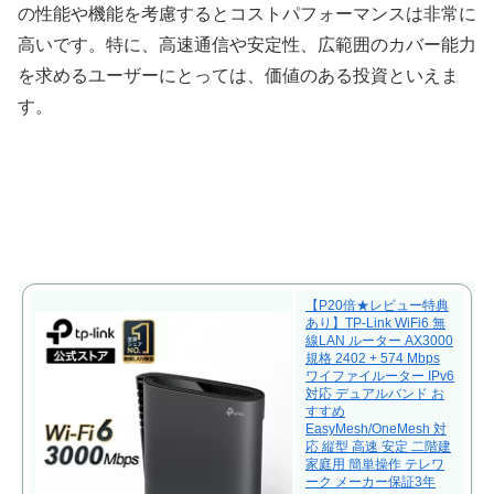
の性能や機能を考慮するとコストパフォーマンスは非常に
高いです。特に、高速通信や安定性、広範囲のカバー能力
を求めるユーザーにとっては、価値のある投資といえま
す。
【P20倍★レビュー特典
あり】TP-Link WiFi6 無
線LAN ルーター AX3000
規格 2402 + 574 Mbps
ワイファイルーター IPv6
対応 デュアルバンド お
すすめ
EasyMesh/OneMesh 対
応 縦型 高速 安定 二階建
家庭用 簡単操作 テレワ
ーク メーカー保証3年