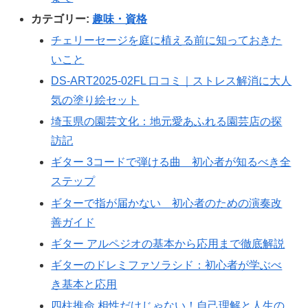
カテゴリー:
趣味・資格
チェリーセージを庭に植える前に知っておきた
いこと
DS-ART2025-02FL 口コミ｜ストレス解消に大人
気の塗り絵セット
埼玉県の園芸文化：地元愛あふれる園芸店の探
訪記
ギター 3コードで弾ける曲 初心者が知るべき全
ステップ
ギターで指が届かない 初心者のための演奏改
善ガイド
ギター アルペジオの基本から応用まで徹底解説
ギターのドレミファソラシド：初心者が学ぶべ
き基本と応用
四柱推命 相性だけじゃない！自己理解と人生の