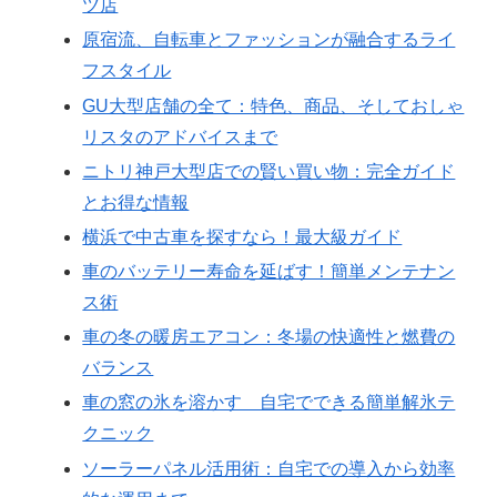
ツ店
原宿流、自転車とファッションが融合するライ
フスタイル
GU大型店舗の全て：特色、商品、そしておしゃ
リスタのアドバイスまで
ニトリ神戸大型店での賢い買い物：完全ガイド
とお得な情報
横浜で中古車を探すなら！最大級ガイド
車のバッテリー寿命を延ばす！簡単メンテナン
ス術
車の冬の暖房エアコン：冬場の快適性と燃費の
バランス
車の窓の氷を溶かす 自宅でできる簡単解氷テ
クニック
ソーラーパネル活用術：自宅での導入から効率