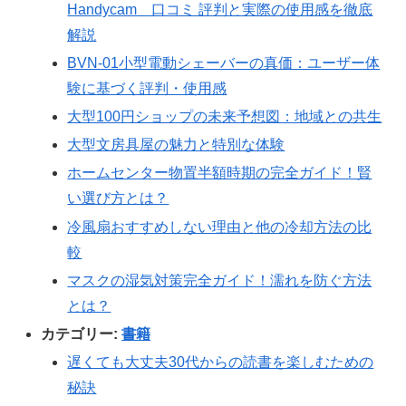
Handycam 口コミ 評判と実際の使用感を徹底
解説
BVN-01小型電動シェーバーの真価：ユーザー体
験に基づく評判・使用感
大型100円ショップの未来予想図：地域との共生
大型文房具屋の魅力と特別な体験
ホームセンター物置半額時期の完全ガイド！賢
い選び方とは？
冷風扇おすすめしない理由と他の冷却方法の比
較
マスクの湿気対策完全ガイド！濡れを防ぐ方法
とは？
カテゴリー:
書籍
遅くても大丈夫30代からの読書を楽しむための
秘訣