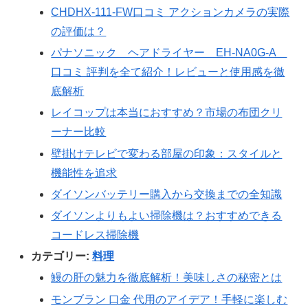
CHDHX-111-FW口コミ アクションカメラの実際
の評価は？
パナソニック ヘアドライヤー EH-NA0G-A
口コミ 評判を全て紹介！レビューと使用感を徹
底解析
レイコップは本当におすすめ？市場の布団クリ
ーナー比較
壁掛けテレビで変わる部屋の印象：スタイルと
機能性を追求
ダイソンバッテリー購入から交換までの全知識
ダイソンよりもよい掃除機は？おすすめできる
コードレス掃除機
カテゴリー:
料理
鰻の肝の魅力を徹底解析！美味しさの秘密とは
モンブラン 口金 代用のアイデア！手軽に楽しむ