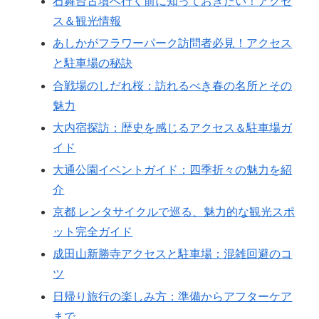
石舞台古墳へ行く前に知っておきたい！アクセ
ス＆観光情報
あしかがフラワーパーク訪問者必見！アクセス
と駐車場の秘訣
合戦場のしだれ桜：訪れるべき春の名所とその
魅力
大内宿探訪：歴史を感じるアクセス＆駐車場ガ
イド
大通公園イベントガイド：四季折々の魅力を紹
介
京都 レンタサイクルで巡る、魅力的な観光スポ
ット完全ガイド
成田山新勝寺アクセスと駐車場：混雑回避のコ
ツ
日帰り旅行の楽しみ方：準備からアフターケア
まで