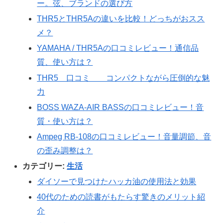
ー。弦、ブランドの選び方
THR5とTHR5Aの違いを比較！どっちがおスス
メ？
YAMAHA / THR5Aの口コミレビュー！通信品
質、使い方は？
THR5 口コミ コンパクトながら圧倒的な魅
力
BOSS WAZA-AIR BASSの口コミレビュー！音
質・使い方は？
Ampeg RB-108の口コミレビュー！音量調節、音
の歪み調整は？
カテゴリー:
生活
ダイソーで見つけたハッカ油の使用法と効果
40代のための読書がもたらす驚きのメリット紹
介