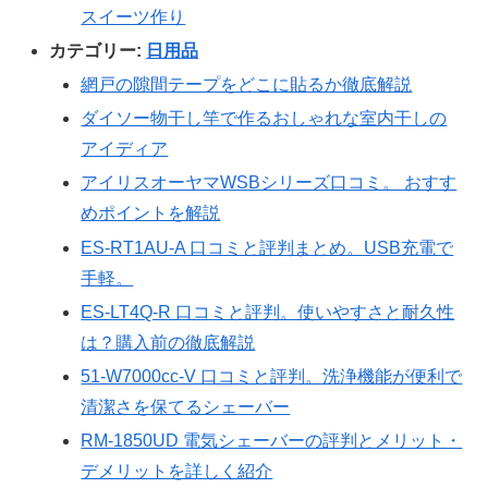
スイーツ作り
カテゴリー:
日用品
網戸の隙間テープをどこに貼るか徹底解説
ダイソー物干し竿で作るおしゃれな室内干しの
アイディア
アイリスオーヤマWSBシリーズ口コミ。 おすす
めポイントを解説
ES-RT1AU-A 口コミと評判まとめ。USB充電で
手軽。
ES-LT4Q-R 口コミと評判。使いやすさと耐久性
は？購入前の徹底解説
51-W7000cc-V 口コミと評判。洗浄機能が便利で
清潔さを保てるシェーバー
RM-1850UD 電気シェーバーの評判とメリット・
デメリットを詳しく紹介