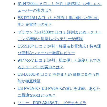
61-N7200cc-V 口コミ 評判｜敏感肌にも優しいシ
ェーバーの実力は？
ES-RT4AU-A 口コミと評判｜肌に優しい使い心
地と充電持ちの良さ
ブラウン 71-s7500cc 口コミ 評判まとめ：クリー
ニング機能と長持ちバッテリーが便利
ES5510P 口コミ 評判｜軽量＆乾電池式！持ち運
び便利なシェーバー徹底レビュー
9477cc-V 口コミ 評判｜肌に優しく深剃りもでき
るシェーバーの実力とは？
ES-L650U-K 口コミ 評判まとめ 価格に見合う性
能か徹底検証
ES-PV3A-KとES-PV6A-Kの違いを比較。あなた
に最適なのはどっち？
ソニー FDR-AX45A TI ビデオカメラ