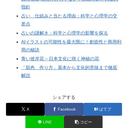
指針
占い 仕組みと当たる理由：科学と心理学の交
差点
占いの謎解き：科学と心理学の影響を探る
AIイラストの可能性を最大限に！創造性と商用利
用の秘訣
青い彼岸花 – 日本文化に咲く神秘の花
「肌色 作り方」基本から文化的意味まで徹底
解説
シェアする
X
Facebook
はてブ
LINE
コピー