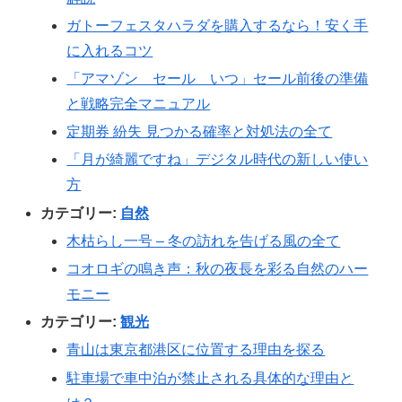
ガトーフェスタハラダを購入するなら！安く手
に入れるコツ
「アマゾン セール いつ」セール前後の準備
と戦略完全マニュアル
定期券 紛失 見つかる確率と対処法の全て
「月が綺麗ですね」デジタル時代の新しい使い
方
カテゴリー:
自然
木枯らし一号 – 冬の訪れを告げる風の全て
コオロギの鳴き声：秋の夜長を彩る自然のハー
モニー
カテゴリー:
観光
青山は東京都港区に位置する理由を探る
駐車場で車中泊が禁止される具体的な理由と