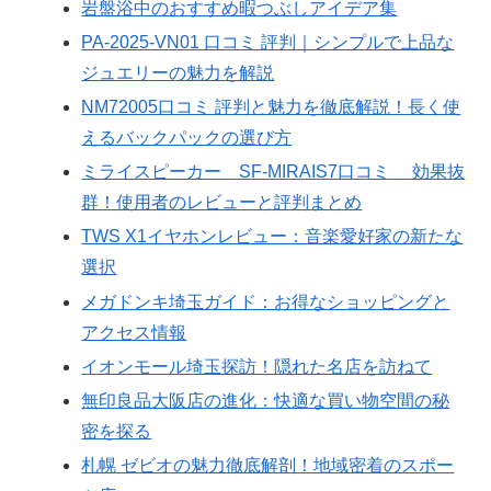
岩盤浴中のおすすめ暇つぶしアイデア集
PA-2025-VN01 口コミ 評判｜シンプルで上品な
ジュエリーの魅力を解説
NM72005口コミ 評判と魅力を徹底解説！長く使
えるバックパックの選び方
ミライスピーカー SF-MIRAIS7口コミ 効果抜
群！使用者のレビューと評判まとめ
TWS X1イヤホンレビュー：音楽愛好家の新たな
選択
メガドンキ埼玉ガイド：お得なショッピングと
アクセス情報
イオンモール埼玉探訪！隠れた名店を訪ねて
無印良品大阪店の進化：快適な買い物空間の秘
密を探る
札幌 ゼビオの魅力徹底解剖！地域密着のスポー