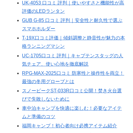
UK-4053 口コミ 評判｜使いやすさと機能性が高
評価のLEDランタン
GUB G-85 口コミ 評判｜安全性と耐久性で選ぶ
スマホホルダー
T-19X口コミ評価｜傾斜調整と静音性が魅力の本
格ランニングマシン
UC-1705口コミ 評判｜キャプテンスタッグの人
気チェア、使い心地を徹底解説
RPG-MAX-2025口コミ 防寒性と操作性を両立！
最強の冬用グローブとは
スノーピークST-033R口コミ公開！焚き火台選
びで失敗しないために
車中泊キャンプを快適に楽しむ！必要なアイテ
ムと準備のコツ
福岡キャンプ！初心者向け必携アイテム紹介