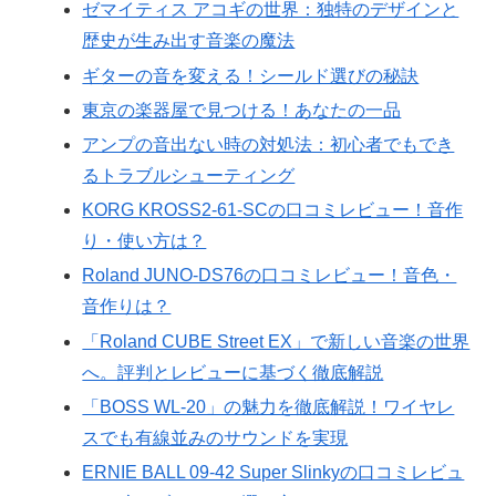
ゼマイティス アコギの世界：独特のデザインと
歴史が生み出す音楽の魔法
ギターの音を変える！シールド選びの秘訣
東京の楽器屋で見つける！あなたの一品
アンプの音出ない時の対処法：初心者でもでき
るトラブルシューティング
KORG KROSS2-61-SCの口コミレビュー！音作
り・使い方は？
Roland JUNO-DS76の口コミレビュー！音色・
音作りは？
「Roland CUBE Street EX」で新しい音楽の世界
へ。評判とレビューに基づく徹底解説
「BOSS WL-20」の魅力を徹底解説！ワイヤレ
スでも有線並みのサウンドを実現
ERNIE BALL 09-42 Super Slinkyの口コミレビュ