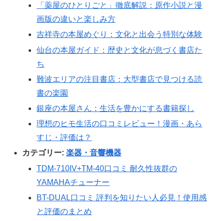
「薬屋のひとりごと」徹底解説：原作小説と漫
画版の違いと楽しみ方
吉祥寺の本屋めぐり：文化と出会う特別な体験
仙台の本屋ガイド：歴史と文化が息づく書店た
ち
難波エリアの注目書店：大型書店で見つける読
書の楽園
銀座の本屋さん：生活を豊かにする書籍探し
理想のヒモ生活の口コミレビュー！漫画・あら
すじ・評価は？
カテゴリー:
楽器・音響機器
TDM-710IV+TM-40口コミ 耐久性抜群の
YAMAHAチューナー
BT-DUAL口コミ 評判を知りたい人必見！使用感
と評価のまとめ