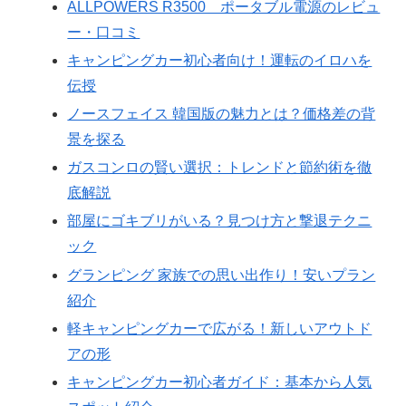
ALLPOWERS R3500 ポータブル電源のレビュ
ー・口コミ
キャンピングカー初心者向け！運転のイロハを
伝授
ノースフェイス 韓国版の魅力とは？価格差の背
景を探る
ガスコンロの賢い選択：トレンドと節約術を徹
底解説
部屋にゴキブリがいる？見つけ方と撃退テクニ
ック
グランピング 家族での思い出作り！安いプラン
紹介
軽キャンピングカーで広がる！新しいアウトド
アの形
キャンピングカー初心者ガイド：基本から人気