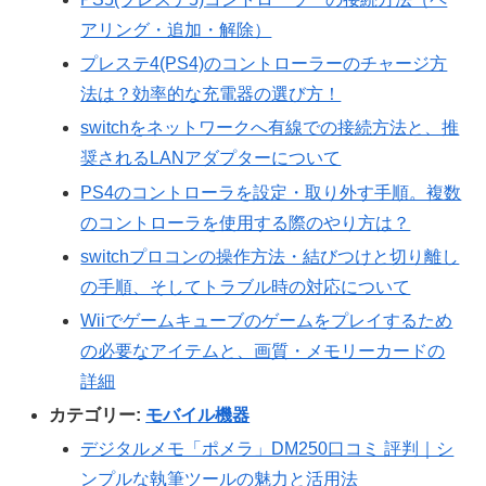
アリング・追加・解除）
プレステ4(PS4)のコントローラーのチャージ方
法は？効率的な充電器の選び方！
switchをネットワークへ有線での接続方法と、推
奨されるLANアダプターについて
PS4のコントローラを設定・取り外す手順。複数
のコントローラを使用する際のやり方は？
switchプロコンの操作方法・結びつけと切り離し
の手順、そしてトラブル時の対応について
Wiiでゲームキューブのゲームをプレイするため
の必要なアイテムと、画質・メモリーカードの
詳細
カテゴリー:
モバイル機器
デジタルメモ「ポメラ」DM250口コミ 評判｜シ
ンプルな執筆ツールの魅力と活用法