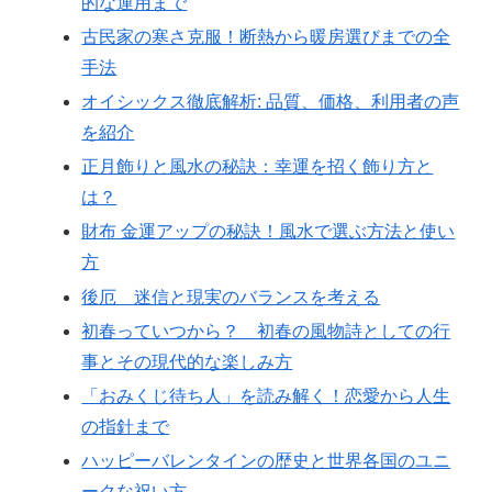
的な運用まで
古民家の寒さ克服！断熱から暖房選びまでの全
手法
オイシックス徹底解析: 品質、価格、利用者の声
を紹介
正月飾りと風水の秘訣：幸運を招く飾り方と
は？
財布 金運アップの秘訣！風水で選ぶ方法と使い
方
後厄 迷信と現実のバランスを考える
初春っていつから？ 初春の風物詩としての行
事とその現代的な楽しみ方
「おみくじ待ち人」を読み解く！恋愛から人生
の指針まで
ハッピーバレンタインの歴史と世界各国のユニ
ークな祝い方