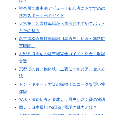
は？
神奈川で車中泊デビュー！初心者におすすめの
無料スポット完全ガイド
大宮第二公園駐車場から周辺おすすめスポット
とその魅力
名古屋松坂屋駐車場利用者必見。料金と無料駐
車時間。
忍野八海周辺の駐車場完全ガイド：料金・収容
台数
京都での買い物体験：主要モールとアクセス方
法
ドン・キホーテ大阪の探検！ユニークな買い物
体験
安珍・清姫伝説と道成寺：歴史が紡ぐ愛の物語
岡寺：日本最初の厄除け霊場の魅力とは？