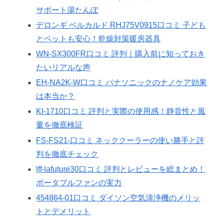
サポート湯たんぽ
デロンギ ベルカルド RHJ75V0915口コミ 子ども
とペットも安心！乾燥対策暖房器具
WN-SX300FR口コミ 評判｜購入前に知っておき
たいリアルな声
EH-NA2K-W口コミ パナソニックのナノケア効果
は本当か？
KI-1710口コミ 評判と実際の使用感！静音性と風
量を徹底検証
FS-FS21-口コミ ネッククーラーの使い勝手と評
判を徹底チェック
lff-lafuture30口コミ 評判とレビューを総まとめ！
ポータブルファンの実力
454864-01口コミ ダイソン空気清浄機のメリッ
トとデメリット