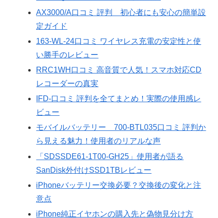
AX3000/A口コミ 評判 初心者にも安心の簡単設
定ガイド
163-WL-24口コミ ワイヤレス充電の安定性と使
い勝手のレビュー
RRC1WH口コミ 高音質で人気！スマホ対応CD
レコーダーの真実
IFD-口コミ 評判を全てまとめ！実際の使用感レ
ビュー
モバイルバッテリー 700-BTL035口コミ 評判か
ら見える魅力！使用者のリアルな声
「SDSSDE61-1T00-GH25」使用者が語る
SanDisk外付けSSD1TBレビュー
iPhoneバッテリー交換必要？交換後の変化と注
意点
iPhone純正イヤホンの購入先と偽物見分け方