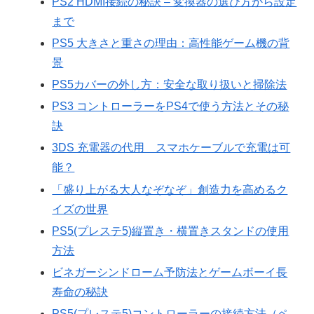
PS2 HDMI接続の秘訣 – 変換器の選び方から設定
まで
PS5 大きさと重さの理由：高性能ゲーム機の背
景
PS5カバーの外し方：安全な取り扱いと掃除法
PS3 コントローラーをPS4で使う方法とその秘
訣
3DS 充電器の代用 スマホケーブルで充電は可
能？
「盛り上がる大人なぞなぞ」創造力を高めるク
イズの世界
PS5(プレステ5)縦置き・横置きスタンドの使用
方法
ビネガーシンドローム予防法とゲームボーイ長
寿命の秘訣
PS5(プレステ5)コントローラーの接続方法（ペ