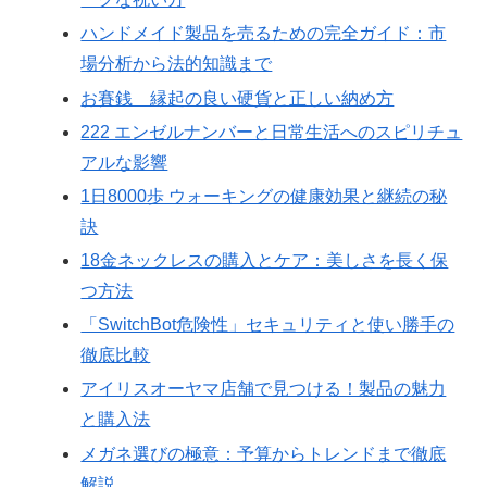
ハンドメイド製品を売るための完全ガイド：市
場分析から法的知識まで
お賽銭 縁起の良い硬貨と正しい納め方
222 エンゼルナンバーと日常生活へのスピリチュ
アルな影響
1日8000歩 ウォーキングの健康効果と継続の秘
訣
18金ネックレスの購入とケア：美しさを長く保
つ方法
「SwitchBot危険性」セキュリティと使い勝手の
徹底比較
アイリスオーヤマ店舗で見つける！製品の魅力
と購入法
メガネ選びの極意：予算からトレンドまで徹底
解説