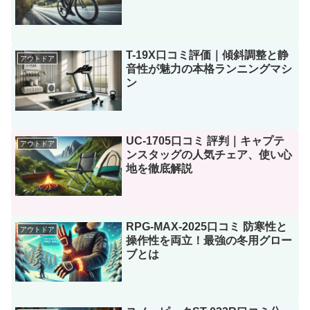
T-19X口コミ評価｜傾斜調整と静
アウトドア
音性が魅力の本格ランニングマシ
ン
UC-1705口コミ 評判｜キャプテ
アウトドア
ンスタッグの人気チェア、使い心
地を徹底解説
RPG-MAX-2025口コミ 防寒性と
アウトドア
操作性を両立！最強の冬用グロー
ブとは