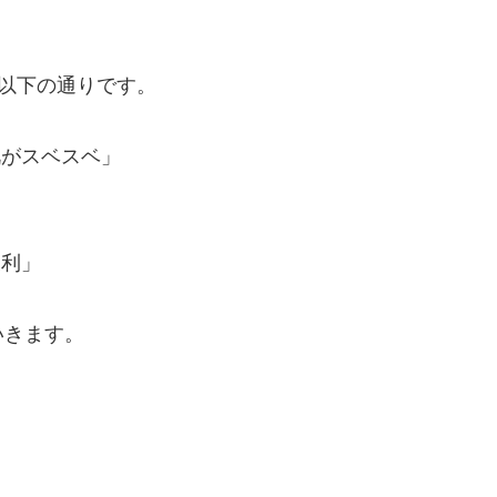
ミは以下の通りです。
肌がスベスベ」
」
便利」
いきます。