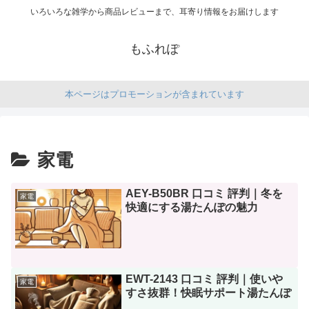
いろいろな雑学から商品レビューまで、耳寄り情報をお届けします
もふれぽ
本ページはプロモーションが含まれています
家電
AEY-B50BR 口コミ 評判｜冬を
家電
快適にする湯たんぽの魅力
EWT-2143 口コミ 評判｜使いや
家電
すさ抜群！快眠サポート湯たんぽ