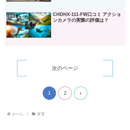
CHDHX-111-FW口コミ アクショ
家電
ンカメラの実際の評価は？
次のページ
1
次
2
へ
ホーム
家電