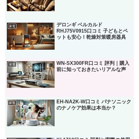
デロンギ ベルカルド
家電
RHJ75V0915口コミ 子どもとペ
ットも安心！乾燥対策暖房器具
WN-SX300FR口コミ 評判｜購入
家電
前に知っておきたいリアルな声
EH-NA2K-W口コミ パナソニック
家電
のナノケア効果は本当か？