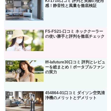
KI-1710口コミ 評判と実際の使用
家電
感！静音性と風量を徹底検証
FS-FS21-口コミ ネッククーラー
家電
の使い勝手と評判を徹底チェック
lff-lafuture30口コミ 評判とレビュ
家電
ーを総まとめ！ポータブルファン
の実力
454864-01口コミ ダイソン空気清
家電
浄機のメリットとデメリット