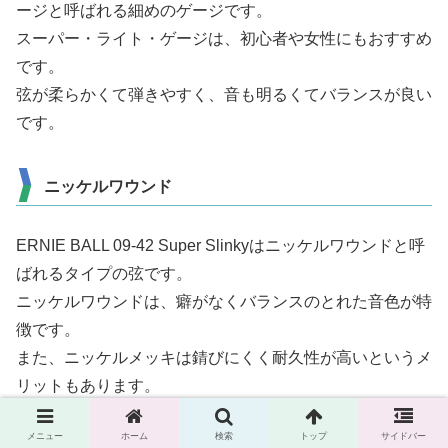
ージと呼ばれる細めのゲージです。
スーパー・ライト・ゲージは、初心者や女性にもおすすめ
です。
弦が柔らかくて弾きやすく、音も明るくてバランスが良い
です。
ニッケルワウンド
ERNIE BALL 09-42 Super Slinkyはニッケルワウンドと呼
ばれるタイプの弦です。
ニッケルワウンドは、癖がなくバランスのとれた音色が特
徴です。
また、ニッケルメッキは錆びにくく耐久性が高いというメ
リットもあります。
ニッケルワウンドは最も一般的で汎用性の高いタイプの弦
メニュー
ホーム
検索
トップ
サイドバー
で、ジャンルを問わず使えます。