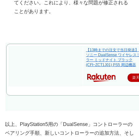
てください。これにより、様々な問題が修正される
ことがあります。
【13時までの注文で当日発送
ソニー DualSense ワイヤレ
ラー ミッドナイト ブラック
(CFI−ZCT1J01) PS5 周辺機器
楽
以上、PlayStation5用の「DualSense」コントローラーの
ペアリング手順、新しいコントローラーの追加方法、そし