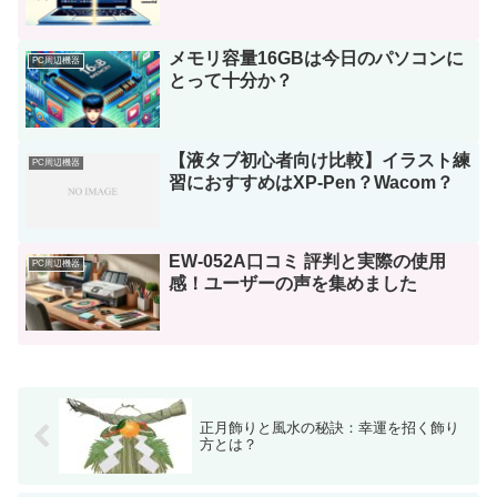
メモリ容量16GBは今日のパソコンに
PC周辺機器
とって十分か？
【液タブ初心者向け比較】イラスト練
PC周辺機器
習におすすめはXP-Pen？Wacom？
EW-052A口コミ 評判と実際の使用
PC周辺機器
感！ユーザーの声を集めました
正月飾りと風水の秘訣：幸運を招く飾り
方とは？