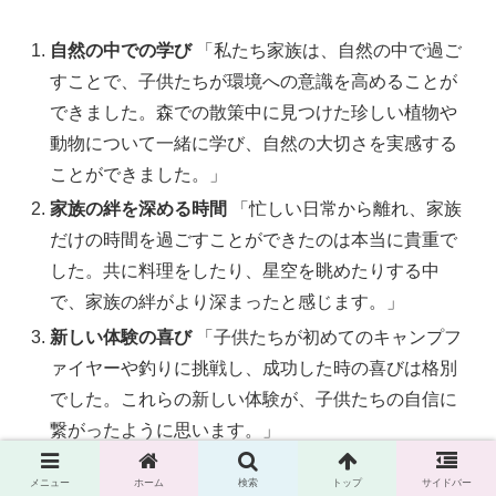
自然の中での学び
「私たち家族は、自然の中で過ご
すことで、子供たちが環境への意識を高めることが
できました。森での散策中に見つけた珍しい植物や
動物について一緒に学び、自然の大切さを実感する
ことができました。」
家族の絆を深める時間
「忙しい日常から離れ、家族
だけの時間を過ごすことができたのは本当に貴重で
した。共に料理をしたり、星空を眺めたりする中
で、家族の絆がより深まったと感じます。」
新しい体験の喜び
「子供たちが初めてのキャンプフ
ァイヤーや釣りに挑戦し、成功した時の喜びは格別
でした。これらの新しい体験が、子供たちの自信に
繋がったように思います。」
リラックスとリフレッシュ
「自然の中でのんびりと
メニュー
ホーム
検索
トップ
サイドバー
過ごすことで、日頃のストレスから解放され、心身