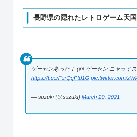
長野県の隠れたレトロゲーム天国
ゲーセンあった！ (@ ゲーセン ニャライズ
https://t.co/FurQgPtd1G
pic.twitter.com/zW
— suzuki (@suzuki)
March 20, 2021