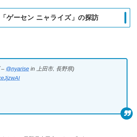
「ゲーセン ニャライズ」の探訪
 –
@nyarise
in 上田市, 長野県)
keJjzwAI